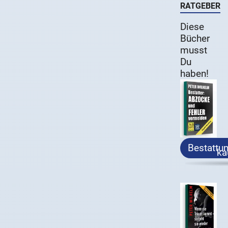
RATGEBER
Diese
Bücher
musst
Du
haben!
Bestattu
ka