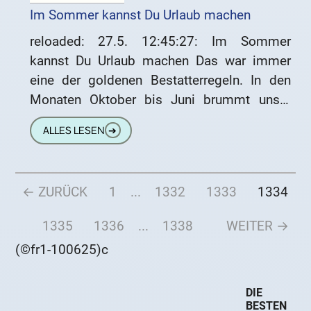
Im Sommer kannst Du Urlaub machen
reloaded: 27.5. 12:45:27: Im Sommer
kannst Du Urlaub machen Das war immer
eine der goldenen Bestatterregeln. In den
Monaten Oktober bis Juni brummt unser
Geschäft, das Kühlhaus ist voll und
ALLES LESEN
➔
← ZURÜCK
1
...
1332
1333
1334
1335
1336
...
1338
WEITER →
(©fr1-100625)c
DIE
BESTEN