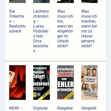
Die
Leichens
Was
Was
Totenfra
chändun
muss ich
muss ich
u –
g –
tun,
machen,
Realismu
Lukas
wenn ein
wenn bei
scheck
Podolski
Angehöri
mir zu
s tote
ger im
Hause
Oma
Urlaub
jemand
bestohle
stirbt?
stirbt?
n
MORI –
Digitaler
Ratgeber
Hörgerät