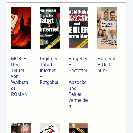
MORI –
Digitaler
Ratgeber
Hörgerät
Der
Tatort
–
– Und
Teufel
Internet
Bestatter
nun?
von
–
:
Waibsta
Ratgeber
Abzocke
dt
und
ROMAN
Fehler
vermeide
n