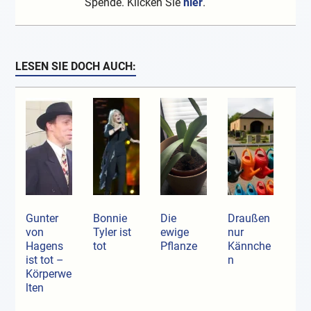
Spende. Klicken Sie
hier
.
LESEN SIE DOCH AUCH:
Gunter
Bonnie
Die
Draußen
von
Tyler ist
ewige
nur
Hagens
tot
Pflanze
Kännche
ist tot –
n
Körperwe
lten