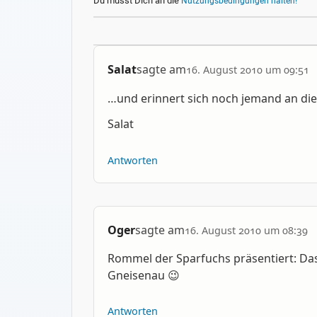
Du musst Dich an die
Nutzungsbedingungen halten!
Salat
sagte am
16. August 2010 um 09:51
…und erinnert sich noch jemand an die
Salat
Antworten
Oger
sagte am
16. August 2010 um 08:39
Rommel der Sparfuchs präsentiert: Da
Gneisenau 😉
Antworten