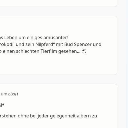
as Leben um einiges amüsanter!
Krokodil und sein Nilpferd“ mit Bud Spencer und
so einen schlechten Tierfilm gesehen… 🙂
 um 08:51
l*
erstehen ohne bei jeder gelegenheit albern zu